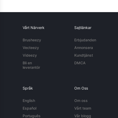
Vårt Närverk
Sajtlänkar
Brusheezy
Erbjudanden
Vecteezy
Annonsera
Videezy
Kundtjänst
Bli en
DMCA
leverantör
Språk
Om Oss
English
Om oss
Español
Vårt team
Português
Vår blogg