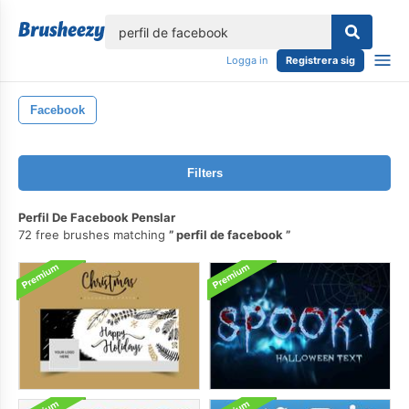
lose
Logga in
Registrera sig
Facebook
Filters
Perfil De Facebook Penslar
72 free brushes matching
perfil de facebook