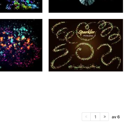
av 6
1