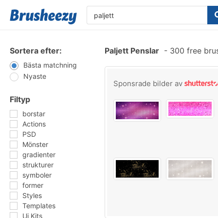
Sortera efter:
Paljett Penslar
-
300 free bru
Bästa matchning
Nyaste
Sponsrade bilder av
Filtyp
borstar
Actions
PSD
Mönster
gradienter
strukturer
symboler
former
Styles
Templates
Ui Kits