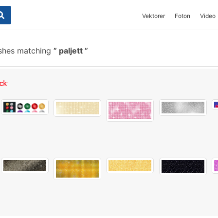
Vektorer
Foton
Video
shes matching
paljett