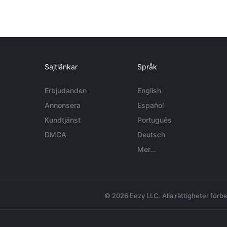
Sajtlänkar
Språk
Erbjudanden
English
Annonsera
Español
Kundtjänst
Português
DMCA
Deutsch
Mer...
© 2026 Eezy LLC. Alla rättigheter förbe