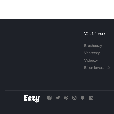
Vårt Närverk
Brusheezy
Vecteezy
Videezy
Bli en leverantör