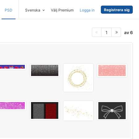
Registrera sig
PSD
Svenska
Välj Premium
Logga in
av 6
1