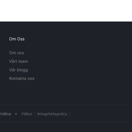
Om Oss
Om oss
Vårt team
Vår blogg
Kontakta oss
•
hållna
Villkor
Integritetspolicy