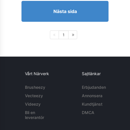
Nästa sida
1
Vårt Närverk
Sajtlänkar
Brusheezy
Erbjudanden
Vecteezy
Annonsera
Videezy
Kundtjänst
Bli en
DMCA
leverantör