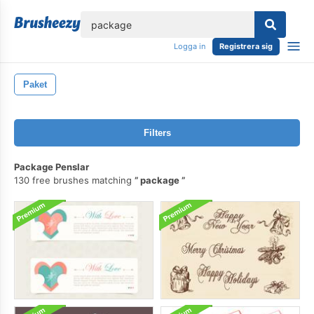
lose
Logga in
Registrera sig
Paket
Filters
Package Penslar
130 free brushes matching
package