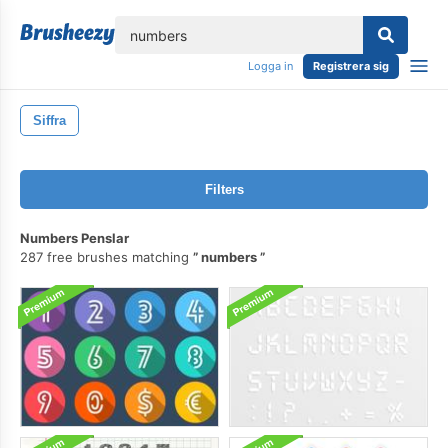
lose
Logga in
Registrera sig
Siffra
Filters
Numbers Penslar
287 free brushes matching
numbers