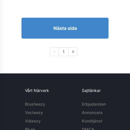
Nästa sida
1
Vårt Närverk
Sajtlänkar
Brusheezy
Erbjudanden
Vecteezy
Annonsera
Videezy
Kundtjänst
Bli en
DMCA