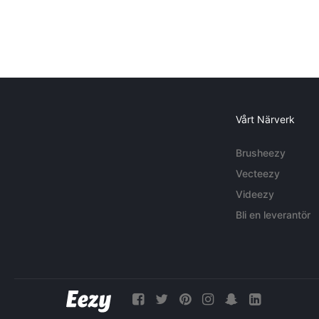
Vårt Närverk
Brusheezy
Vecteezy
Videezy
Bli en leverantör