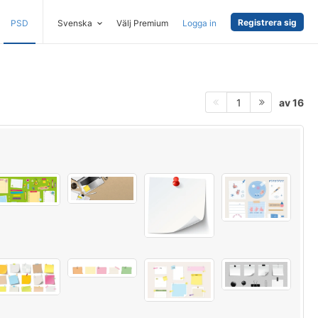
Registrera sig
PSD
Svenska
Välj Premium
Logga in
av 16
1