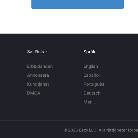
Sajtlänkar
Språk
Erbjudanden
English
Annonsera
Español
Kundtjänst
Português
DMCA
Deutsch
Mer...
© 2026 Eezy LLC. Alla rättigheter förbe