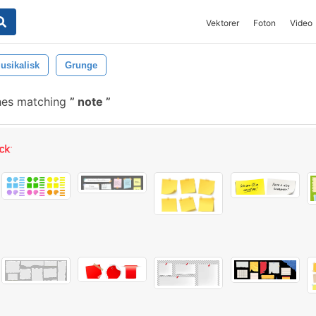
Vektorer
Foton
Video
usikalisk
Grunge
hes matching
note