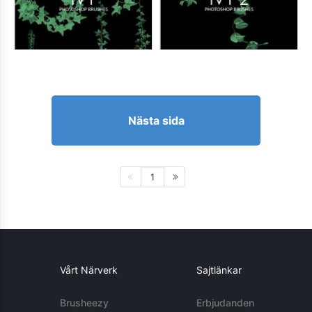
Nästa sida
1
Vårt Närverk
Sajtlänkar
Brusheezy
Erbjudanden