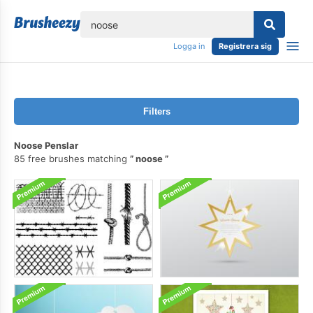
lose
Logga in
Registrera sig
Filters
Noose Penslar
85 free brushes matching
noose