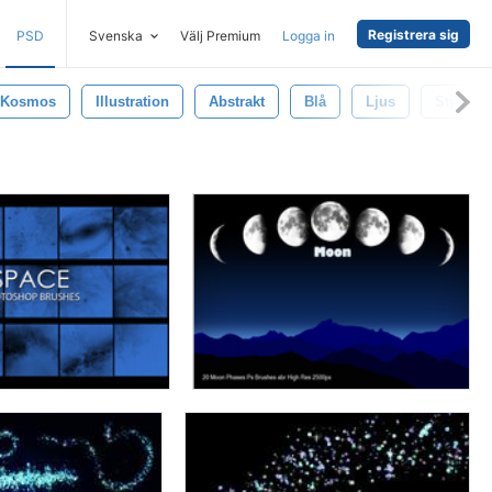
Registrera sig
PSD
Svenska
Välj Premium
Logga in
Kosmos
Illustration
Abstrakt
Blå
Ljus
Stjärna