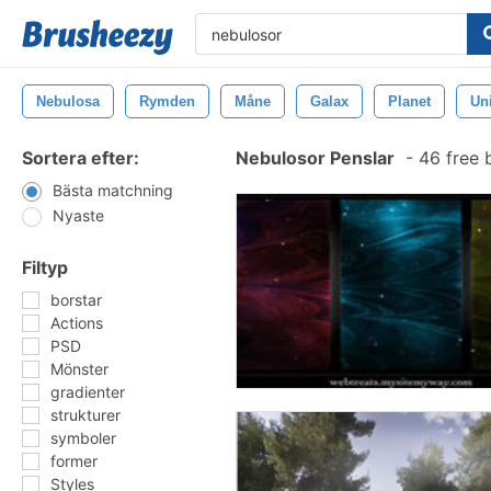
Nebulosa
Rymden
Måne
Galax
Planet
Un
Sortera efter:
Nebulosor Penslar
-
46 free 
Bästa matchning
Nyaste
Filtyp
borstar
Actions
PSD
Mönster
gradienter
strukturer
symboler
former
Styles