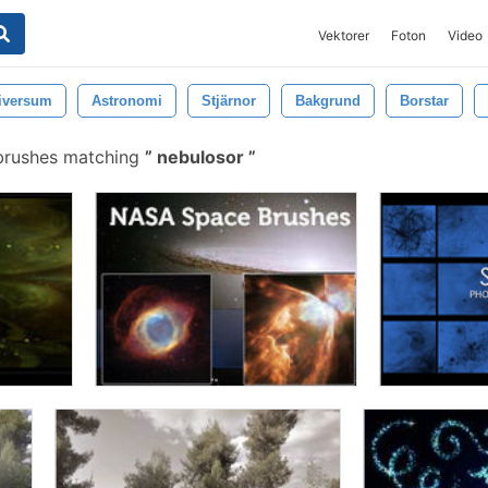
Vektorer
Foton
Video
iversum
Astronomi
Stjärnor
Bakgrund
Borstar
brushes matching
nebulosor