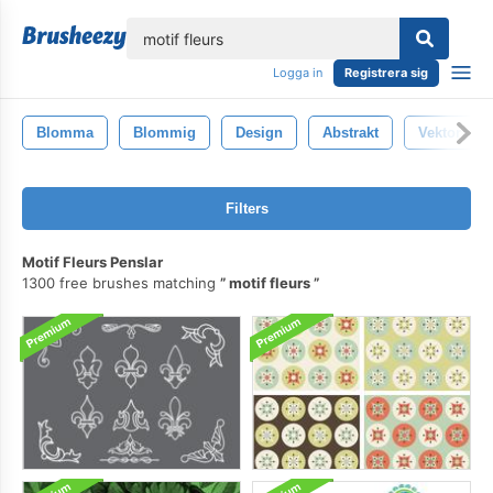
lose
Logga in
Registrera sig
Blomma
Blommig
Design
Abstrakt
Vektor
Filters
Motif Fleurs Penslar
1300 free brushes matching
motif fleurs