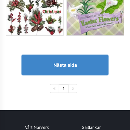
Nästa sida
1
Vårt Närverk
Sajtlänkar