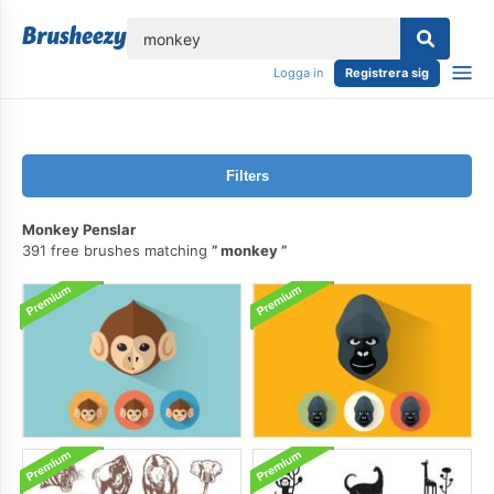
lose
Logga in
Registrera sig
Filters
Monkey Penslar
391 free brushes matching
monkey