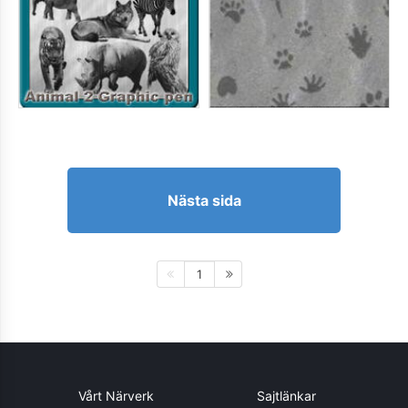
Nästa sida
1
Vårt Närverk
Sajtlänkar