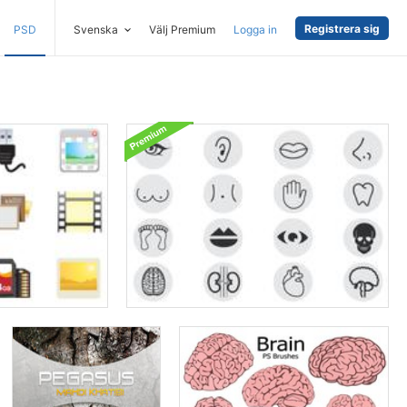
Registrera sig
PSD
Svenska
Välj Premium
Logga in