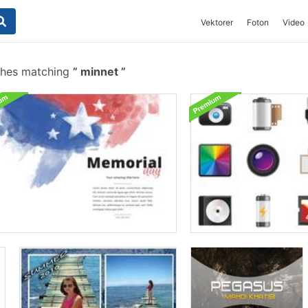
Vektorer
Foton
Video
shes matching
minnet