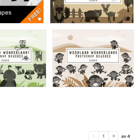
av 4
1