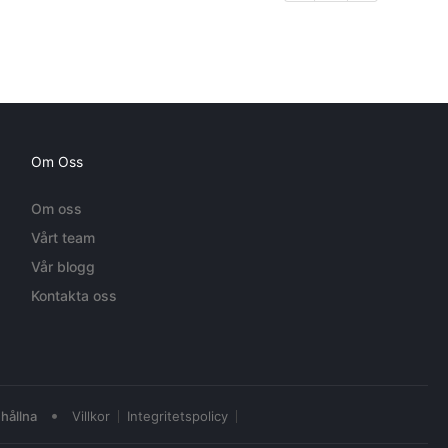
Om Oss
Om oss
Vårt team
Vår blogg
Kontakta oss
•
hållna
Villkor
Integritetspolicy