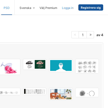
Registrera sig
PSD
Svenska
Välj Premium
Logga in
av 4
1