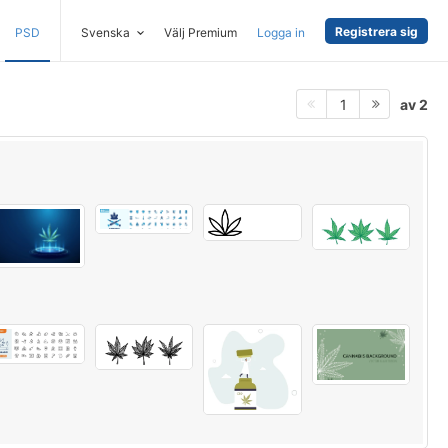
Registrera sig
PSD
Svenska
Välj Premium
Logga in
av 2
1