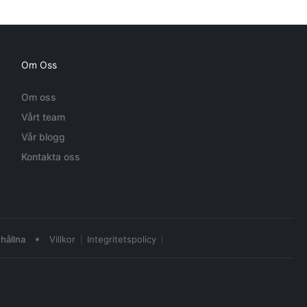
Om Oss
Om oss
Vårt team
Vår blogg
Kontakta oss
•
hållna
Villkor
Integritetspolicy