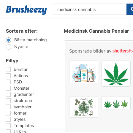
Sortera efter:
Medicinsk Cannabis Penslar
Bästa matchning
Nyaste
Sponsrade bilder av
Filtyp
borstar
Actions
PSD
Mönster
gradienter
strukturer
symboler
former
Styles
Templates
Ui Kits