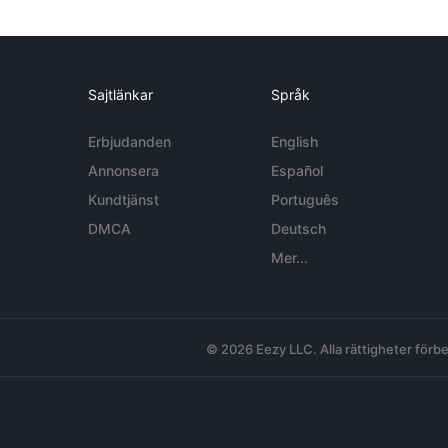
Sajtlänkar
Språk
Erbjudanden
English
Annonsera
Español
Kundtjänst
Português
DMCA
Deutsch
Mer...
© 2026 Eezy LLC. Alla rättigheter förbe