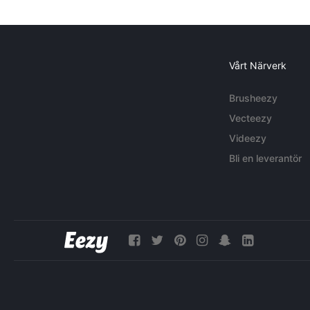
Vårt Närverk
Brusheezy
Vecteezy
Videezy
Bli en leverantör