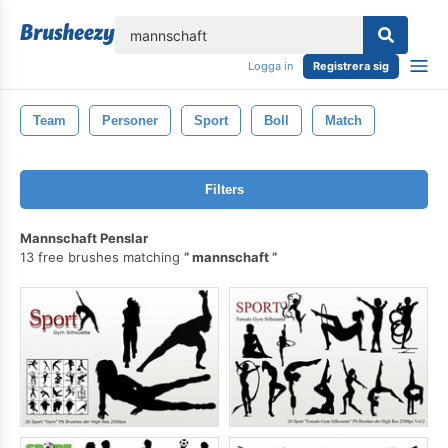
lose
Logga in
Registrera sig
Team
Personer
Sport
Boll
Match
Filters
Mannschaft Penslar
13 free brushes matching
mannschaft