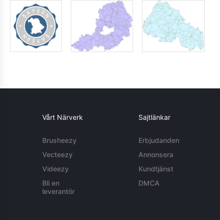
Vårt Närverk
Sajtlänkar
Brusheezy
Erbjudanden
Vecteezy
Annonsera
Videezy
Kundtjänst
Bli en
DMCA
leverantör