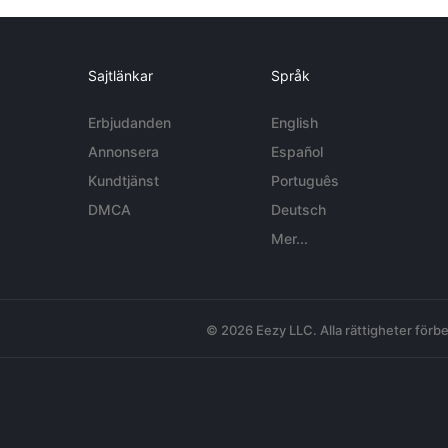
Sajtlänkar
Språk
Erbjudanden
English
Annonsera
Español
Kundtjänst
Português
DMCA
Deutsch
Mer...
© 2026 Eezy LLC. Alla rättigheter förbe