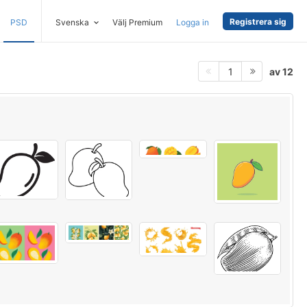
Registrera sig
PSD
Svenska
Välj Premium
Logga in
av 12
1