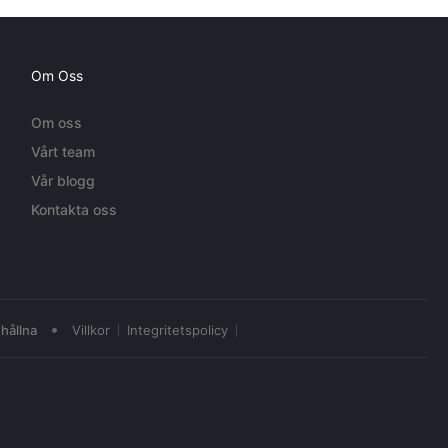
Om Oss
Om oss
Vårt team
Vår blogg
Kontakta oss
•
hållna
Villkor
Integritetspolicy