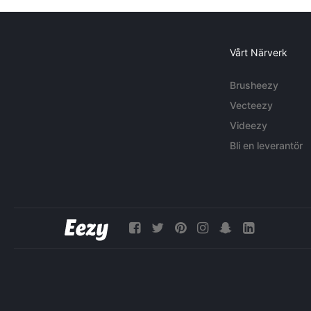
Vårt Närverk
Brusheezy
Vecteezy
Videezy
Bli en leverantör