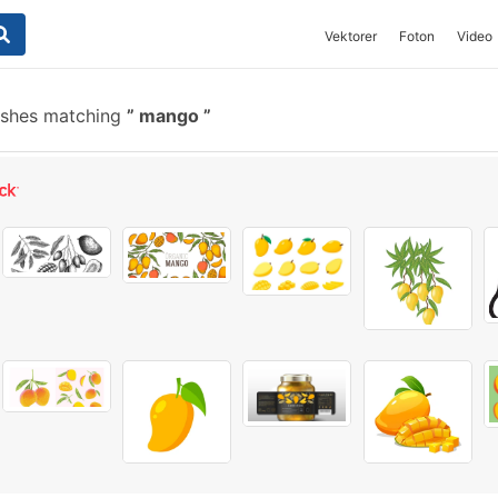
Vektorer
Foton
Video
ushes matching
mango