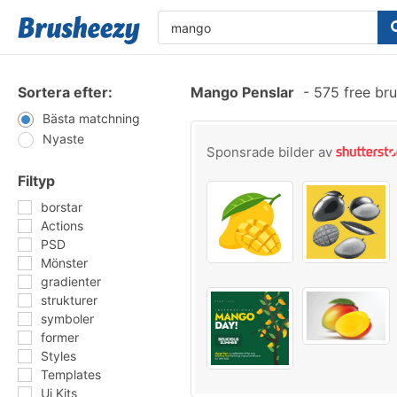
Sortera efter:
Mango Penslar
-
575 free br
Bästa matchning
Nyaste
Sponsrade bilder av
Filtyp
borstar
Actions
PSD
Mönster
gradienter
strukturer
symboler
former
Styles
Templates
Ui Kits