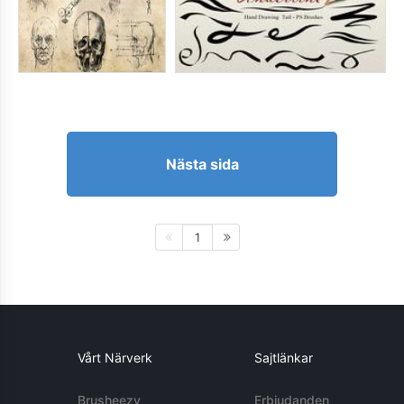
Nästa sida
1
Vårt Närverk
Sajtlänkar
Brusheezy
Erbjudanden