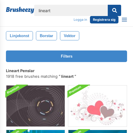
lose
Logga in
Registrera sig
Linjekonst
Borstar
Vektor
Filters
Lineart Penslar
1918 free brushes matching
lineart