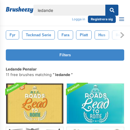
lose
Logga in
Registrera sig
Fyr
Tecknad Serie
Fara
Platt
Hus
Ikon
Filters
Ledande Penslar
11 free brushes matching
ledande