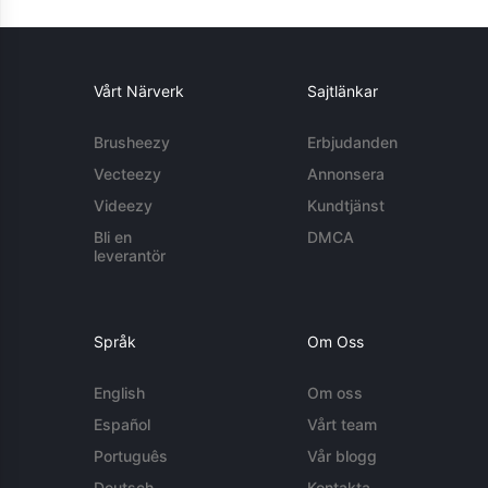
Vårt Närverk
Sajtlänkar
Brusheezy
Erbjudanden
Vecteezy
Annonsera
Videezy
Kundtjänst
Bli en
DMCA
leverantör
Språk
Om Oss
English
Om oss
Español
Vårt team
Português
Vår blogg
Deutsch
Kontakta