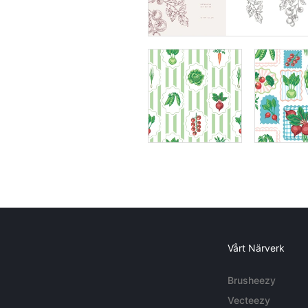
Vårt Närverk
Brusheezy
Vecteezy