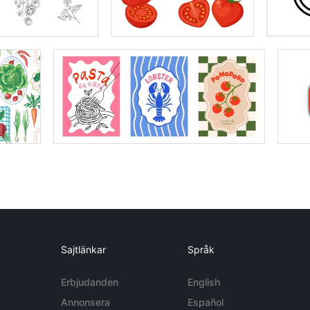
Sajtlänkar
Språk
Erbjudanden
English
Annonsera
Español