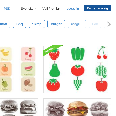
Registrera sig
PSD
Svenska
Välj Premium
Logga in
tkött
Bbq
Skräp
Burger
Utegrill
Lök
Smör