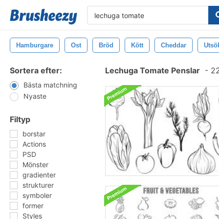
Hamburgare
Ost
Bröd
Kött
Cheddar
Utsö
Sortera efter:
Lechuga Tomate Penslar
-
22
Bästa matchning
Nyaste
Filtyp
borstar
Actions
PSD
Mönster
gradienter
strukturer
symboler
former
Styles