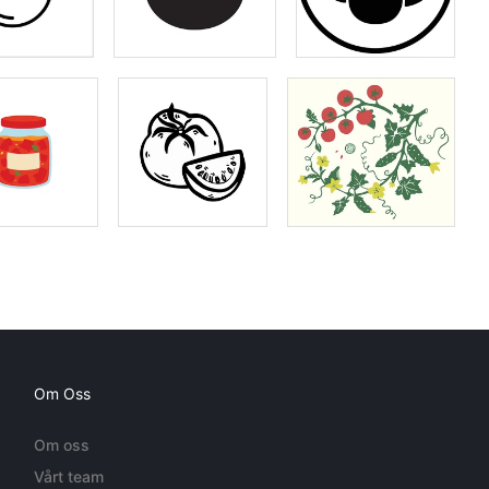
Om Oss
Om oss
Vårt team