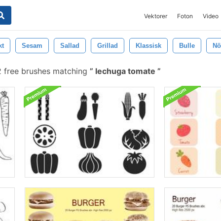
Vektorer
Foton
Video
kt
Sesam
Sallad
Grillad
Klassisk
Bulle
Nö
 free brushes matching
lechuga tomate