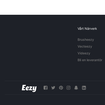
Vårt Närverk
Brusheezy
Vecteezy
Videezy
Bli en leverantör