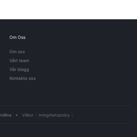
Om Oss
Om oss
Vårt team
Vår blogg
Kontakta oss
•
hållna
Villkor
Integritetspolicy