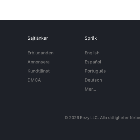
Sajtlänkar
Språk
Erbjudanden
English
Annonsera
Español
Kundtjänst
Português
DMCA
Deutsch
Mer...
© 2026 Eezy LLC. Alla rättigheter förbe