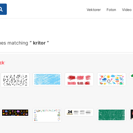
Vektorer
Foton
Video
shes matching
kritor