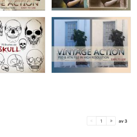
av 3
1