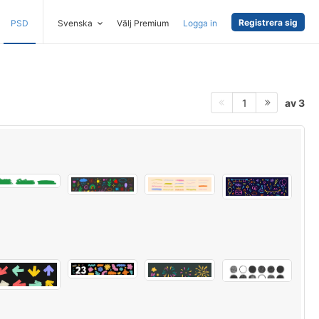
Registrera sig
PSD
Svenska
Välj Premium
Logga in
av 3
1