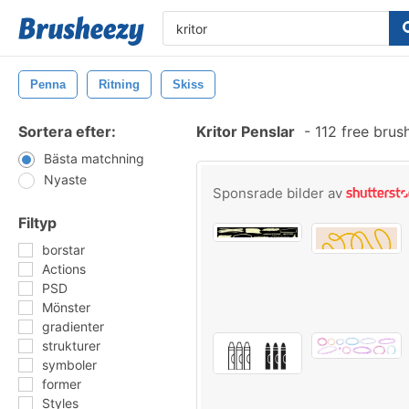
Penna
Ritning
Skiss
Sortera efter:
Kritor Penslar
-
112 free bru
Bästa matchning
Nyaste
Sponsrade bilder av
Filtyp
borstar
Actions
PSD
Mönster
gradienter
strukturer
symboler
former
Styles