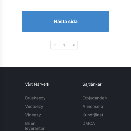
Nästa sida
1
Vårt Närverk
Sajtlänkar
Brusheezy
Erbjudanden
Vecteezy
Annonsera
Videezy
Kundtjänst
Bli en
DMCA
leverantör