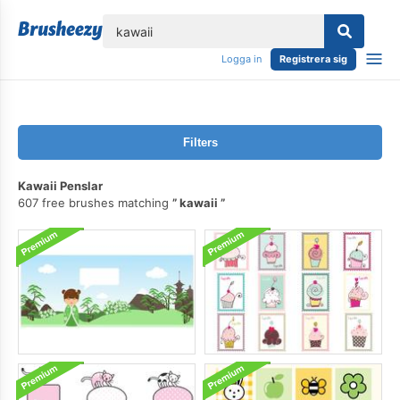
lose
Logga in
Registrera sig
Filters
Kawaii Penslar
607 free brushes matching
kawaii