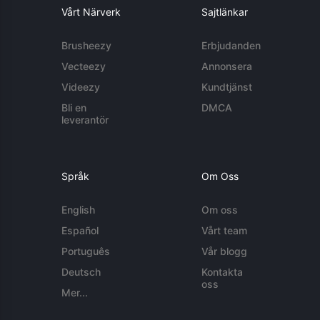
Vårt Närverk
Sajtlänkar
Brusheezy
Erbjudanden
Vecteezy
Annonsera
Videezy
Kundtjänst
Bli en
DMCA
leverantör
Språk
Om Oss
English
Om oss
Español
Vårt team
Português
Vår blogg
Deutsch
Kontakta
oss
Mer...