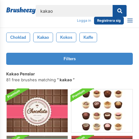
lose
Logga in
Registrera sig
Choklad
Kakao
Kokos
Kaffe
Filters
Kakao Penslar
81 free brushes matching
kakao