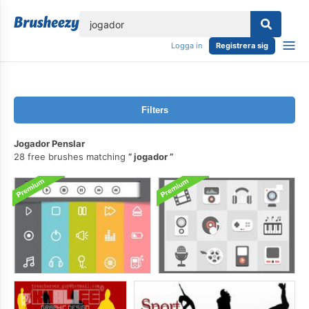
lose
Logga in
Registrera sig
Filters
Jogador Penslar
28 free brushes matching
jogador