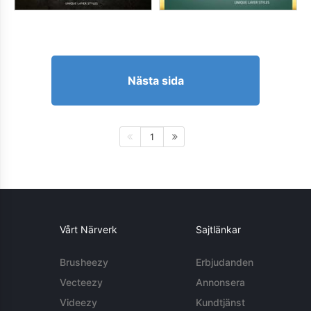
Nästa sida
1
Vårt Närverk
Sajtlänkar
Brusheezy
Erbjudanden
Vecteezy
Annonsera
Videezy
Kundtjänst