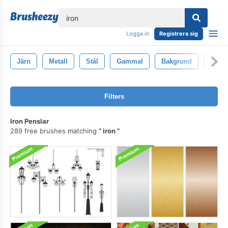
lose
Logga in
Registrera sig
Järn
Metall
Stål
Gammal
Bakgrund
Metal
Filters
Iron Penslar
289 free brushes matching
iron