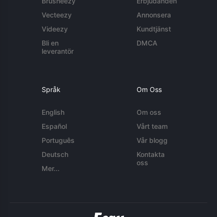
Brusheezy
Erbjudanden
Vecteezy
Annonsera
Videezy
Kundtjänst
Bli en
DMCA
leverantör
Språk
Om Oss
English
Om oss
Español
Vårt team
Português
Vår blogg
Deutsch
Kontakta
oss
Mer...