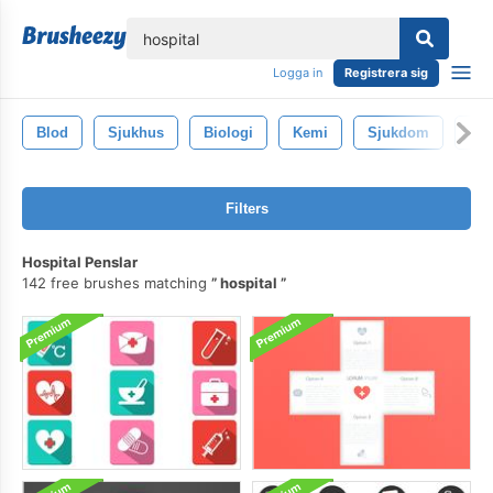
lose
Logga in
Registrera sig
Blod
Sjukhus
Biologi
Kemi
Sjukdom
Med
Filters
Hospital Penslar
142 free brushes matching
hospital