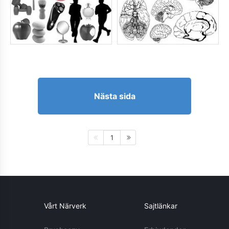
Nästa sida
1
Vårt Närverk
Sajtlänkar