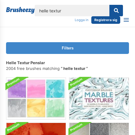
lose
Logga in
Registrera sig
Filters
Helle Textur Penslar
2004 free brushes matching
helle textur