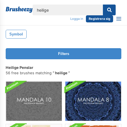
lose
Logga in
Registrera sig
Symbol
Filters
Heilige Penslar
56 free brushes matching
heilige