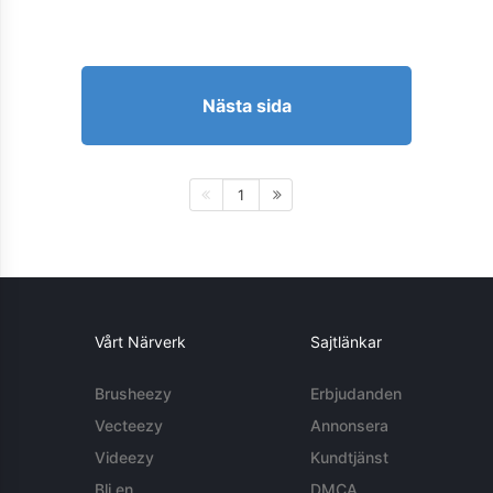
Nästa sida
1
Vårt Närverk
Sajtlänkar
Brusheezy
Erbjudanden
Vecteezy
Annonsera
Videezy
Kundtjänst
Bli en
DMCA