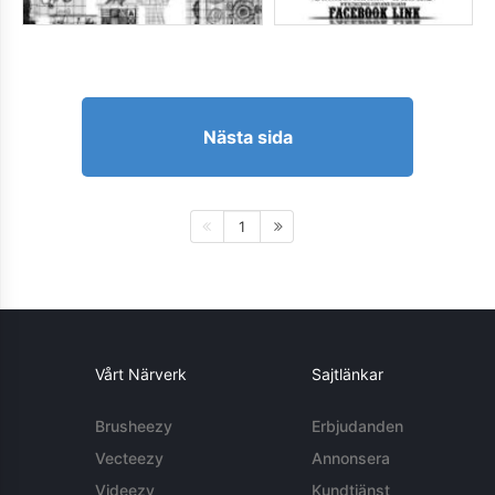
Nästa sida
1
Vårt Närverk
Sajtlänkar
Brusheezy
Erbjudanden
Vecteezy
Annonsera
Videezy
Kundtjänst