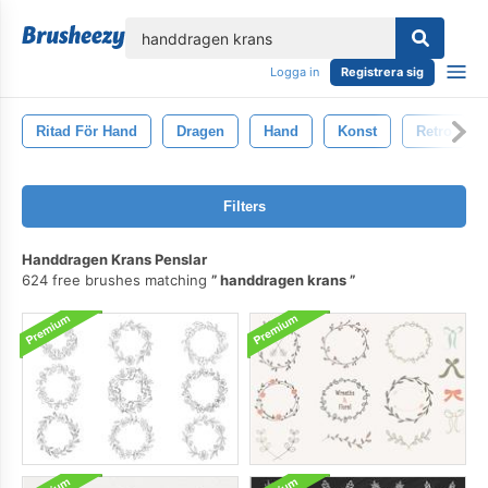
lose
Logga in
Registrera sig
Ritad För Hand
Dragen
Hand
Konst
Retro
Filters
Handdragen Krans Penslar
624 free brushes matching
handdragen krans