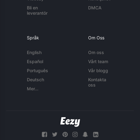
Bli en
DMCA
leverantör
Språk
Om Oss
English
Om oss
Español
Vårt team
Português
Vår blogg
Deutsch
Kontakta
oss
Mer...