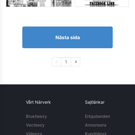
Nästa sida
1
Vårt Närverk
Sajtlänkar
Brusheezy
Erbjudanden
Vecteezy
Annonsera
Videezy
Kundtjänst