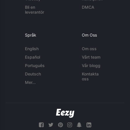
Bli en
DMCA
leverantör
Språk
Om Oss
English
Om oss
Español
Vårt team
Português
Vår blogg
Deutsch
Kontakta
oss
Mer...