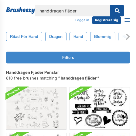
lose
Logga in
Registrera sig
Ritad För Hand
Dragen
Hand
Blommig
Retro
Filters
Handdragen Fjäder Penslar
810 free brushes matching
handdragen fjäder