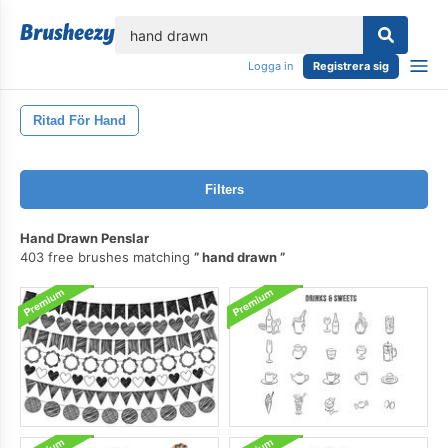
lose
Logga in
Registrera sig
Ritad För Hand
Filters
Hand Drawn Penslar
403 free brushes matching
hand drawn