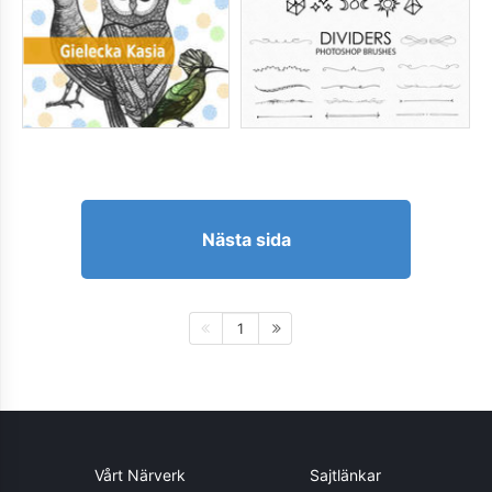
Nästa sida
1
Vårt Närverk
Sajtlänkar