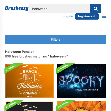
lose
Logga in
Registrera sig
Filters
Haloween Penslar
808 free brushes matching
haloween