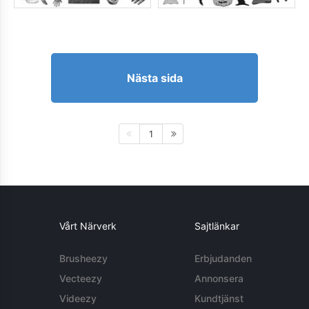
Nästa sida
1
Vårt Närverk
Sajtlänkar
Brusheezy
Erbjudanden
Vecteezy
Annonsera
Videezy
Kundtjänst