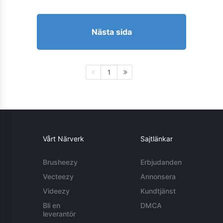
Nästa sida
1
Vårt Närverk
Sajtlänkar
Brusheezy
Erbjudanden
Vecteezy
Annonsera
Videezy
Kundtjänst
Bli en
DMCA
leverantör