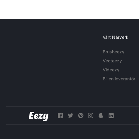
Vårt Närverk
Brusheezy
Vecteezy
Videezy
Bli en leverantör