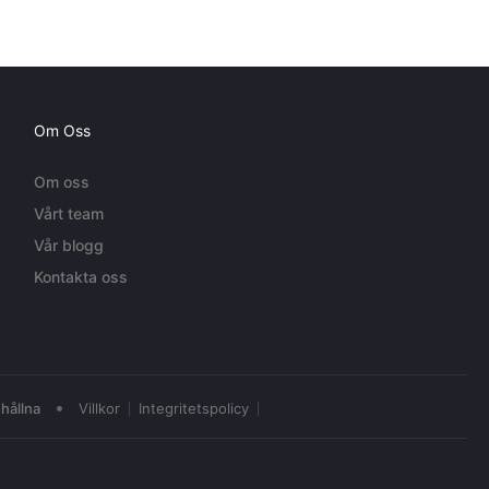
Om Oss
Om oss
Vårt team
Vår blogg
Kontakta oss
•
hållna
Villkor
Integritetspolicy