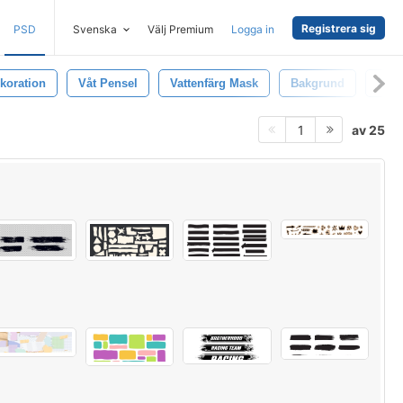
Registrera sig
PSD
Svenska
Välj Premium
Logga in
koration
Våt Pensel
Vattenfärg Mask
Bakgrund
Bane
av 25
1