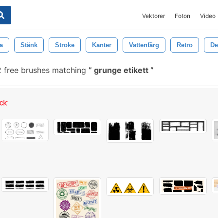
Vektorer
Foton
Video
a
Stänk
Stroke
Kanter
Vattenfärg
Retro
De
 free brushes matching
grunge etikett