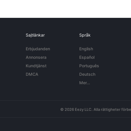
Sajtlänkar
Språk
Erbjudanden
English
Annonsera
Español
Kundtjänst
Português
DMCA
Deutsch
Mer...
© 2026 Eezy LLC. Alla rättigheter förbe