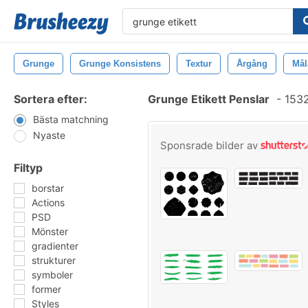
Grunge
Grunge Konsistens
Textur
Årgång
Mål
Sortera efter:
Grunge Etikett Penslar
-
1532
Bästa matchning
Nyaste
Sponsrade bilder av
Filtyp
borstar
Actions
PSD
Mönster
gradienter
strukturer
symboler
former
Styles