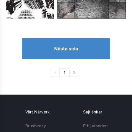
Nästa sida
1
Vårt Närverk
Sajtlänkar
Brusheezy
Erbjudanden