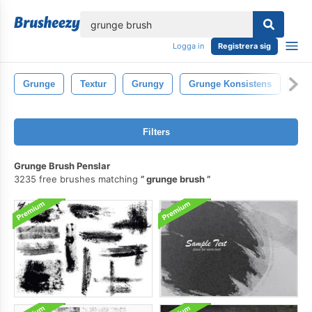
lose
Logga in
Registrera sig
Grunge
Textur
Grungy
Grunge Konsistens
Sm
Filters
Grunge Brush Penslar
3235 free brushes matching
grunge brush