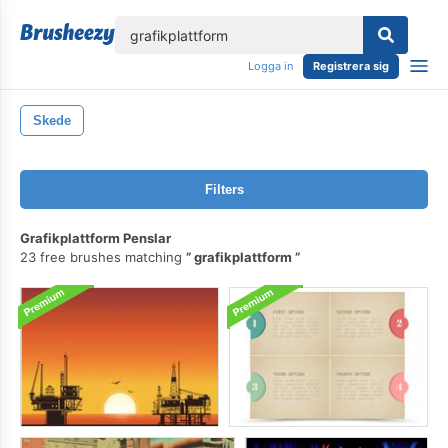
lose
Logga in
Registrera sig
Skede
Filters
Grafikplattform Penslar
23 free brushes matching
grafikplattform