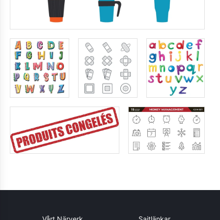
Vårt Närverk
Sajtlänkar