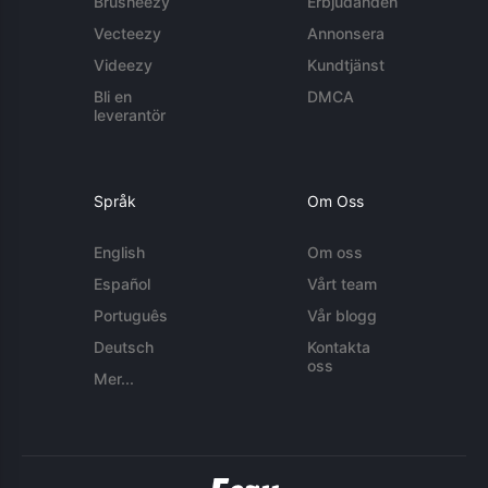
Brusheezy
Erbjudanden
Vecteezy
Annonsera
Videezy
Kundtjänst
Bli en
DMCA
leverantör
Språk
Om Oss
English
Om oss
Español
Vårt team
Português
Vår blogg
Deutsch
Kontakta
oss
Mer...