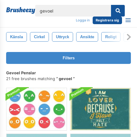
lose
Logga in
Registrera sig
Känsla
Cirkel
Uttryck
Ansikte
Roligt
Uttr
Filters
Gevoel Penslar
21 free brushes matching
gevoel