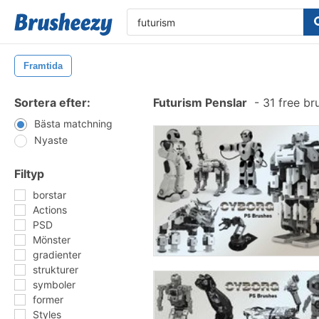
Framtida
Sortera efter:
Futurism Penslar
-
31 free br
Bästa matchning
Nyaste
Filtyp
borstar
Actions
PSD
Mönster
gradienter
strukturer
symboler
former
Styles