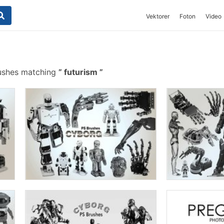
Vektorer
Foton
Video
ushes matching
futurism