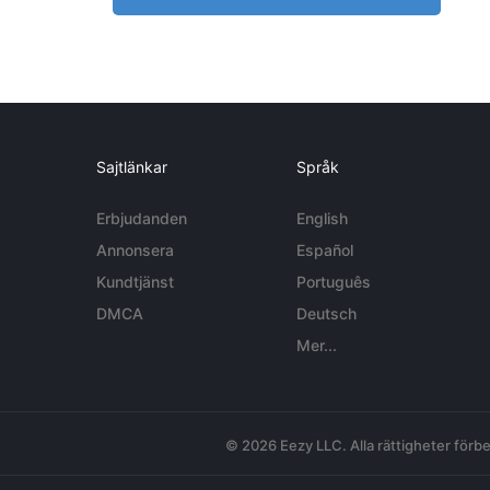
Sajtlänkar
Språk
Erbjudanden
English
Annonsera
Español
Kundtjänst
Português
DMCA
Deutsch
Mer...
© 2026 Eezy LLC. Alla rättigheter förbe