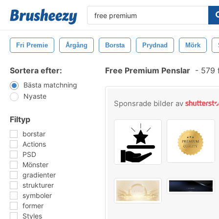
Fri Premie
Årgång
Borsta
Prydnad
Mörk
Sortera efter:
Free Premium Penslar
-
579 
Bästa matchning
Nyaste
Sponsrade bilder av
Filtyp
borstar
Actions
PSD
Mönster
gradienter
strukturer
symboler
former
Styles