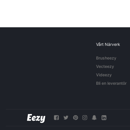
Vårt Närverk
Brusheezy
Vecteezy
Videezy
Bli en leverantör