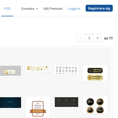
Registrera sig
PSD
Svenska
Välj Premium
Logga in
av 11
1