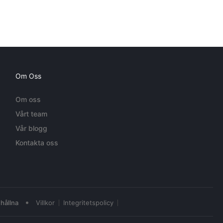
Om Oss
Om oss
Vårt team
Vår blogg
Kontakta oss
•
hållna
Villkor
Integritetspolicy