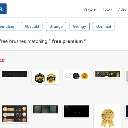
Vektorer
Foton
Video
Smutsig
Abstrakt
Grunge
Grungy
Gammal
free brushes matching
free premium