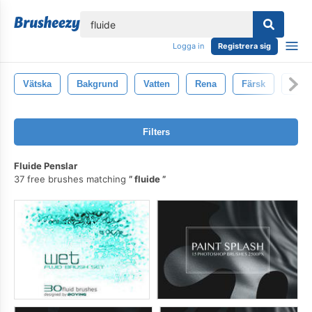
lose
Logga in
Registrera sig
Vätska
Bakgrund
Vatten
Rena
Färsk
Våt
Filters
Fluide Penslar
37 free brushes matching
fluide