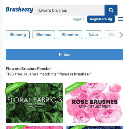
lose
Logga in
Registrera sig
Blommig
Blomma
Blommor
Natur
Växt
D
Filters
Flowers Brushes Penslar
1196 free brushes matching
flowers brushes