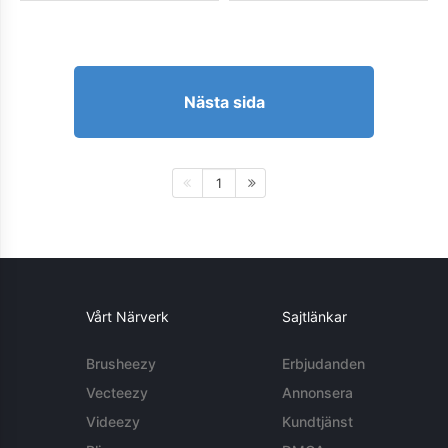
Nästa sida
1
Vårt Närverk
Sajtlänkar
Brusheezy
Erbjudanden
Vecteezy
Annonsera
Videezy
Kundtjänst