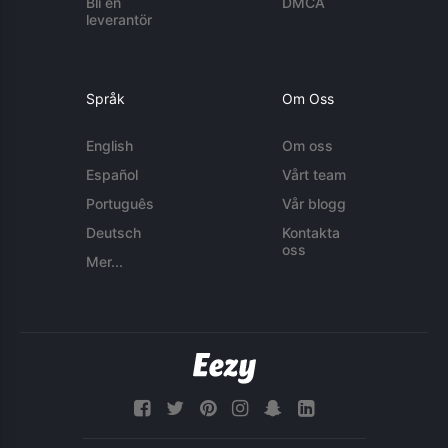
Bli en
DMCA
leverantör
Språk
Om Oss
English
Om oss
Español
Vårt team
Português
Vår blogg
Deutsch
Kontakta
oss
Mer...