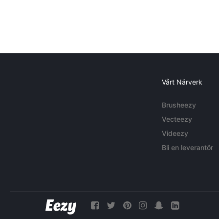
Vårt Närverk
Brusheezy
Vecteezy
Videezy
Bli en leverantör