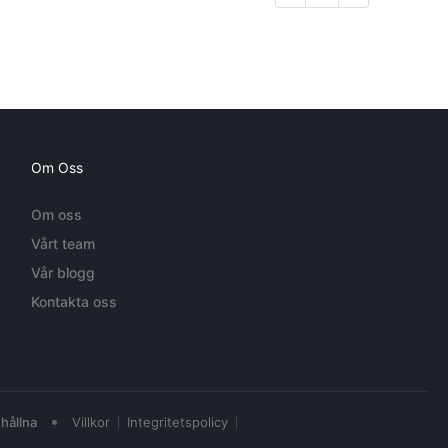
Om Oss
Om oss
Vårt team
Vår blogg
Kontakta oss
•
hållna
Villkor
Integritetspolicy