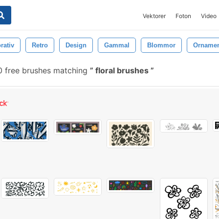
Vektorer
Foton
Video
rativ
Retro
Design
Gammal
Blommor
Orname
 free brushes matching
floral brushes