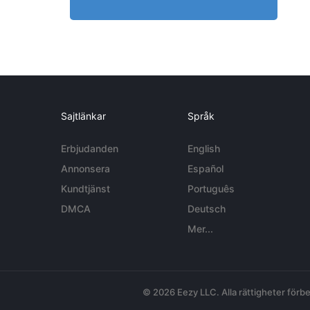
Sajtlänkar
Språk
Erbjudanden
English
Annonsera
Español
Kundtjänst
Português
DMCA
Deutsch
Mer...
© 2026 Eezy LLC. Alla rättigheter förbe