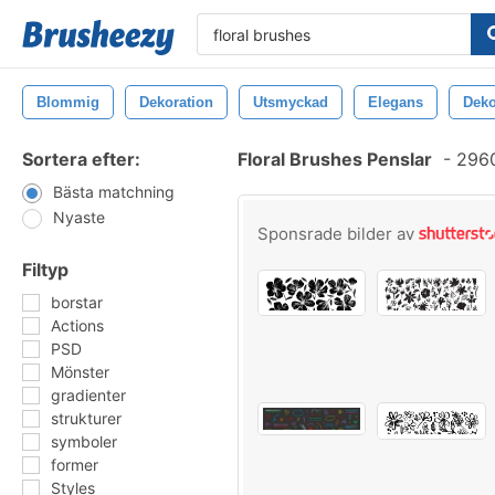
Blommig
Dekoration
Utsmyckad
Elegans
Deko
Sortera efter:
Floral Brushes Penslar
-
2960
Bästa matchning
Nyaste
Sponsrade bilder av
Filtyp
borstar
Actions
PSD
Mönster
gradienter
strukturer
symboler
former
Styles