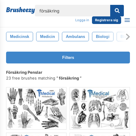
lose
Logga in
Registrera sig
Medicinsk
Medicin
Ambulans
Biologi
Blod
Filters
Försäkring Penslar
23 free brushes matching
försäkring