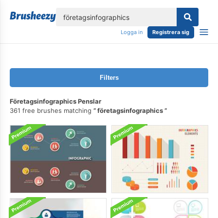
lose
Logga in
Registrera sig
Filters
Företagsinfographics Penslar
361 free brushes matching
företagsinfographics