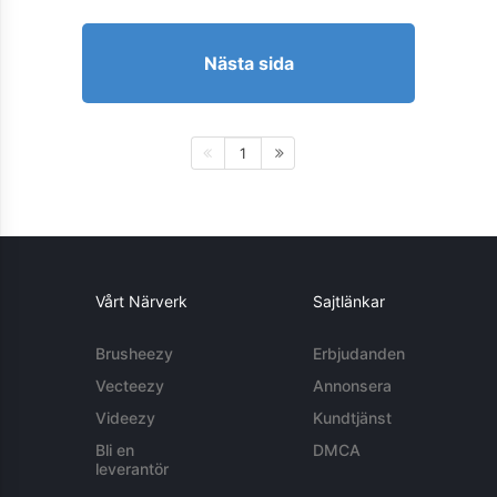
Nästa sida
1
Vårt Närverk
Sajtlänkar
Brusheezy
Erbjudanden
Vecteezy
Annonsera
Videezy
Kundtjänst
Bli en
DMCA
leverantör