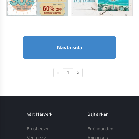
Nästa sida
1
Vårt Närverk
Sajtlänkar
Brusheezy
Erbjudanden
Vecteezy
Annonsera