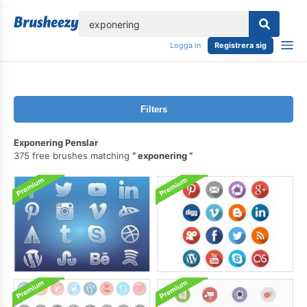
lose
Logga in
Registrera sig
Filters
Exponering Penslar
375 free brushes matching
exponering