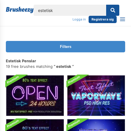
lose
Logga in
Registrera sig
Filters
Estetisk Penslar
19 free brushes matching
estetisk