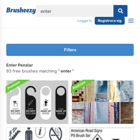
lose
Logga in
Registrera sig
Filters
Enter Penslar
93 free brushes matching
enter