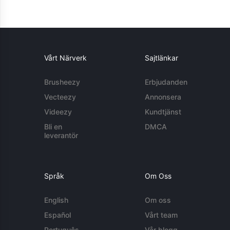
Vårt Närverk
Sajtlänkar
Brusheezy
Erbjudanden
Vecteezy
Annonsera
Videezy
Kundtjänst
Bli en
DMCA
leverantör
Språk
Om Oss
English
Om oss
Español
Vårt team
Português
Vår blogg