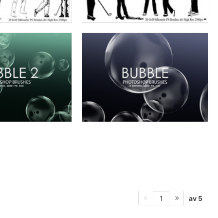
av 5
1