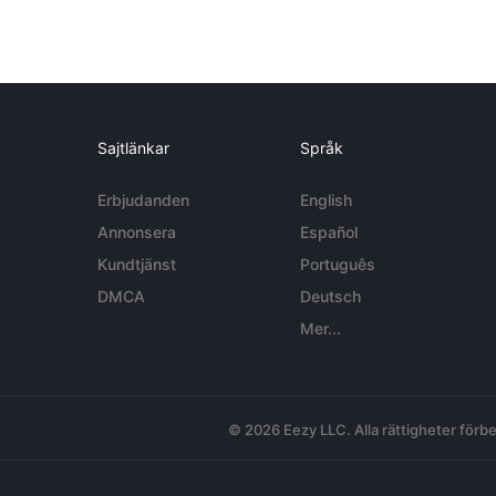
Sajtlänkar
Språk
Erbjudanden
English
Annonsera
Español
Kundtjänst
Português
DMCA
Deutsch
Mer...
© 2026 Eezy LLC. Alla rättigheter förbe