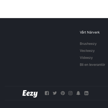
Vårt Närverk
Brusheezy
Vecteezy
Videezy
Bli en leverantör