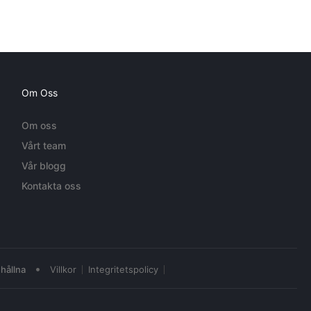
Om Oss
Om oss
Vårt team
Vår blogg
Kontakta oss
•
hållna
Villkor
Integritetspolicy