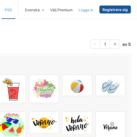
Registrera sig
PSD
Svenska
Välj Premium
Logga in
av 5
1