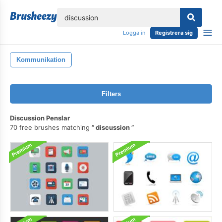
lose
Logga in
Registrera sig
Kommunikation
Filters
Discussion Penslar
70 free brushes matching
discussion