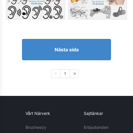
Nästa sida
1
Vårt Närverk
Sajtlänkar
Brusheezy
Erbjudanden