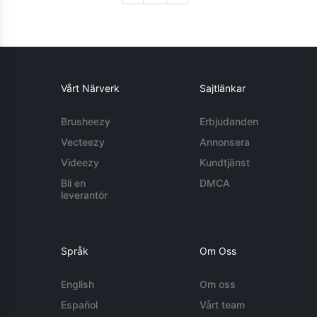
Vårt Närverk
Sajtlänkar
Brusheezy
Erbjudanden
Vecteezy
Annonsera
Videezy
Kundtjänst
Bli en
DMCA
leverantör
Språk
Om Oss
English
Om oss
Español
Vårt team