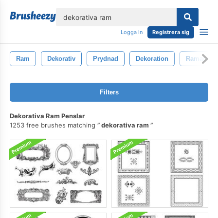
lose
Logga in
Registrera sig
Ram
Dekorativ
Prydnad
Dekoration
Ramar
Filters
Dekorativa Ram Penslar
1253 free brushes matching
dekorativa ram