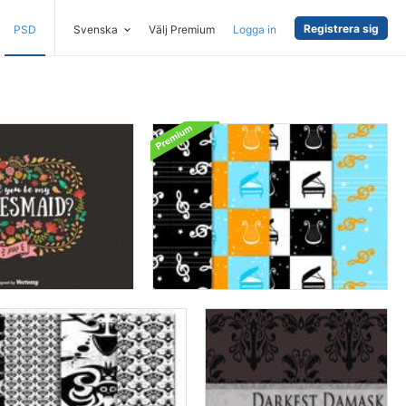
Registrera sig
PSD
Svenska
Välj Premium
Logga in