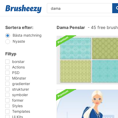
Sortera efter:
Dama Penslar
-
45 free brus
Bästa matchning
Nyaste
Filtyp
borstar
Actions
PSD
Mönster
gradienter
strukturer
symboler
former
Styles
Templates
Ui Kits