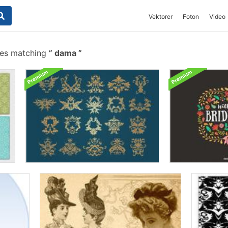
Vektorer
Foton
Video
hes matching
dama