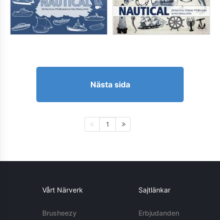
Nästa sida
1
Vårt Närverk
Sajtlänkar
Brusheezy
Erbjudanden