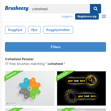
lose
Logga in
Registrera sig
Kugghjul
Hjul
Kugghjulvektor
Filters
Cohwheel Penslar
77 free brushes matching
cohwheel