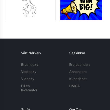
Vårt Närverk
Sajtlänkar
Brusheezy
Erbjudanden
Vecteezy
Annonsera
Videezy
Kundtjänst
Bli en
DMCA
leverantör
Språk
Om Oss