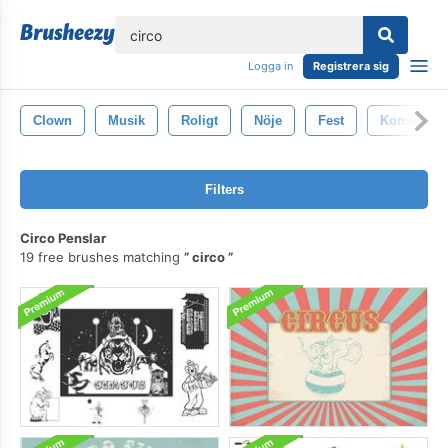
lose
Logga in
Registrera sig
Clown
Musik
Roligt
Nöje
Fest
Konsert
Filters
Circo Penslar
19 free brushes matching
circo